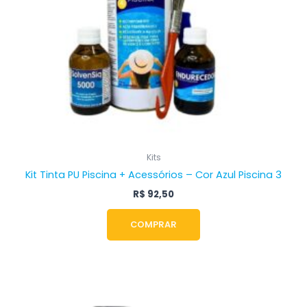
Kits
Kit Tinta PU Piscina + Acessórios – Cor Azul Piscina 3
R$
92,50
COMPRAR
Faixa
Este
de
produto
preço: