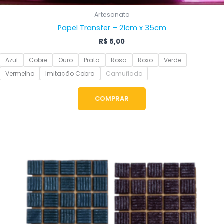
Artesanato
Papel Transfer – 21cm x 35cm
R$
5,00
Azul
Cobre
Ouro
Prata
Rosa
Roxo
Verde
Vermelho
Imitação Cobra
Camuflado
COMPRAR
Este
produto
tem
várias
variantes.
As
opções
podem