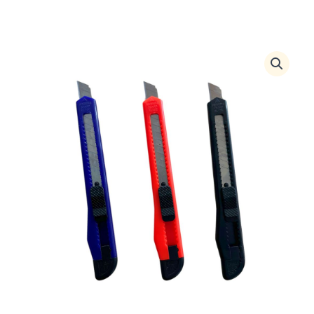
Estilete
Estreito
-
12,5cm
quantidade