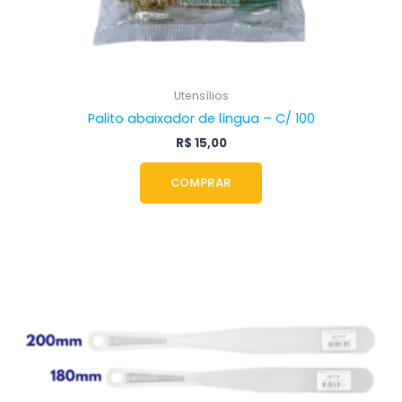
Utensílios
Palito abaixador de língua – C/ 100
R$
15,00
COMPRAR
Faixa
Este
de
produto
preço:
tem
R$ 7,00
através
várias
R$ 8,50
variantes.
As
opções
podem