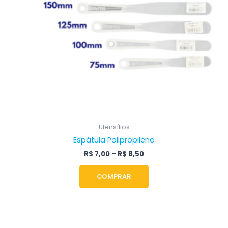
ser
escolhidas
na
página
do
produto
Utensílios
Espátula Polipropileno
R$
7,00
–
R$
8,50
COMPRAR
Faixa
Este
de
produto