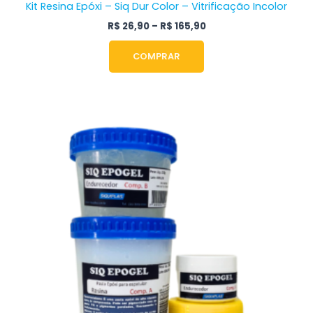
Kit Resina Epóxi – Siq Dur Color – Vitrificação Incolor
R$
26,90
–
R$
165,90
COMPRAR
Faixa
Este
de
produto
preço:
tem
R$ 50,00
através
várias
R$ 165,00
variantes.
As
opções
podem
ser
escolhidas
na
página
do