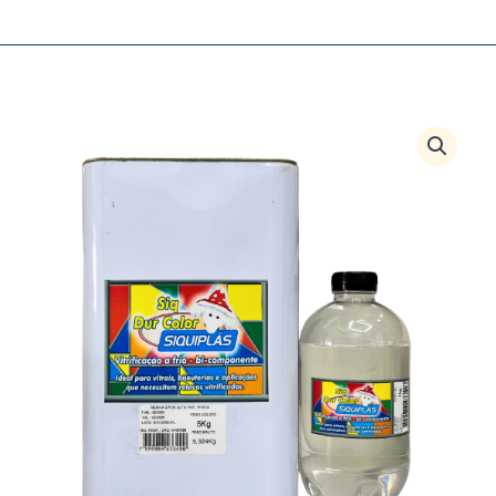
Faixa
Resina
de
Epóxi
preço:
Alta
R$ 120,00
Viscosidade
através
Rígida
R$ 550,00
quantidade