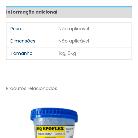
Informação adicional
Peso
Não aplicável
Dimensões
Não aplicável
Tamanho
1Kg, 5Kg
Produtos relacionados
Faixa
Este
de
produto
preço:
tem
R$ 43,60
através
várias
R$ 194,00
variantes.
As