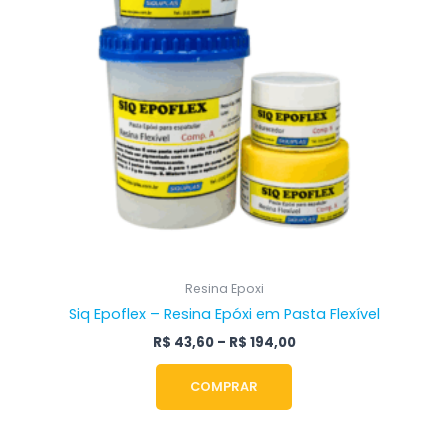
opções
podem
ser
escolhidas
na
página
do
produto
Resina Epoxi
Siq Epoflex – Resina Epóxi em Pasta Flexível
R$
43,60
–
R$
194,00
COMPRAR