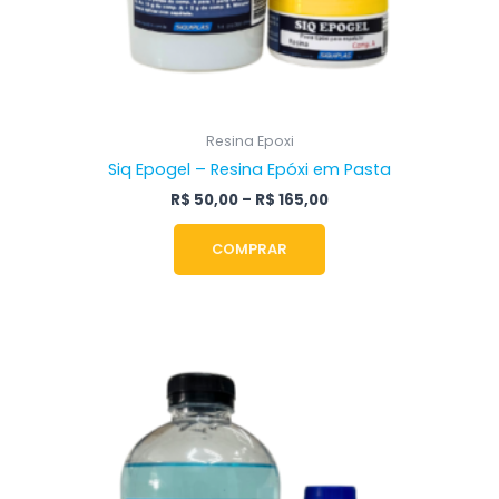
produto
Resina Epoxi
Siq Epogel – Resina Epóxi em Pasta
R$
50,00
–
R$
165,00
COMPRAR